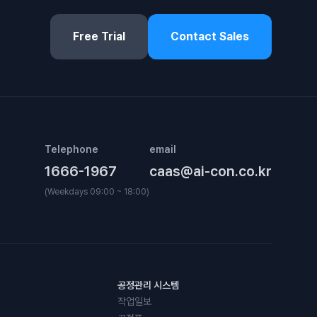
Free Trial
Contact Sales
Telephone
email
1666-1967
caas@ai-con.co.kr
(Weekdays 09:00 ~ 18:00)
공정관리 시스템
작업일보